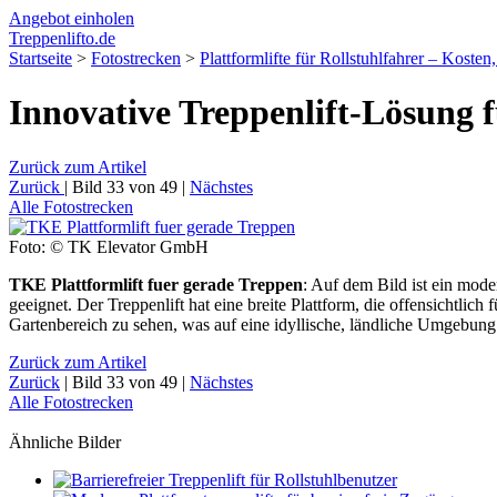
Angebot
einholen
Treppenlift
o.de
Startseite
>
Fotostrecken
>
Plattformlifte für Rollstuhlfahrer – Kosten
Innovative Treppenlift-Lösung 
Zurück
zum Artikel
Zurück
|
Bild 33 von 49
|
Nächstes
Alle
Fotos
trecken
Foto: © TK Elevator GmbH
TKE Plattformlift fuer gerade Treppen
: Auf dem Bild ist ein mod
geeignet. Der Treppenlift hat eine breite Plattform, die offensichtlic
Gartenbereich zu sehen, was auf eine idyllische, ländliche Umgebung 
Zurück
zum Artikel
Zurück
|
Bild 33 von 49
|
Nächstes
Alle
Fotos
trecken
Ähnliche Bilder