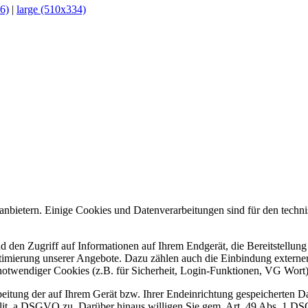
6)
|
large (510x334)
tanbietern. Einige Cookies und Datenverarbeitungen sind für den techni
 den Zugriff auf Informationen auf Ihrem Endgerät, die Bereitstellung 
timierung unserer Angebote. Dazu zählen auch die Einbindung externe
 notwendiger Cookies (z.B. für Sicherheit, Login-Funktionen, VG Wort)
itung der auf Ihrem Gerät bzw. Ihrer Endeinrichtung gespeicherten Dat
t. a DSGVO zu. Darüber hinaus willigen Sie gem. Art. 49 Abs. 1 DSG