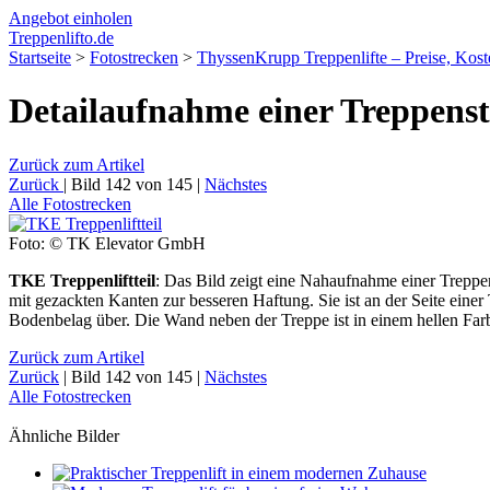
Angebot
einholen
Treppenlift
o.de
Startseite
>
Fotostrecken
>
ThyssenKrupp Treppenlifte – Preise, Kos
Detailaufnahme einer Treppenst
Zurück
zum Artikel
Zurück
|
Bild 142 von 145
|
Nächstes
Alle
Fotos
trecken
Foto: © TK Elevator GmbH
TKE Treppenliftteil
: Das Bild zeigt eine Nahaufnahme einer Treppen
mit gezackten Kanten zur besseren Haftung. Sie ist an der Seite einer 
Bodenbelag über. Die Wand neben der Treppe ist in einem hellen Farb
Zurück
zum Artikel
Zurück
|
Bild 142 von 145
|
Nächstes
Alle
Fotos
trecken
Ähnliche Bilder