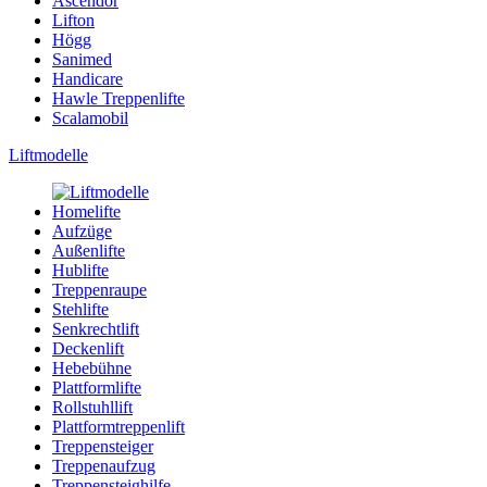
Ascendor
Lifton
Högg
Sanimed
Handicare
Hawle Treppenlifte
Scalamobil
Liftmodelle
Homelifte
Aufzüge
Außenlifte
Hublifte
Treppenraupe
Stehlifte
Senkrechtlift
Deckenlift
Hebebühne
Plattformlifte
Rollstuhllift
Plattformtreppenlift
Treppensteiger
Treppenaufzug
Treppensteighilfe