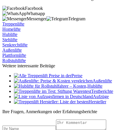
Facebook
Whatsapp
Messenger
Telegram
Treppenlifte
Homelifte
Hublifte
Stehlifte
Senkrechtlifte
Außenlifte
Plattformlifte
Rollstuhllifte
Weitere interessante Beiträge
Preise
Außenlifte
Hublifte
Testberichte
Aufzüge
Hersteller
Ihre Fragen, Anmerkungen oder Erfahrungsberichte