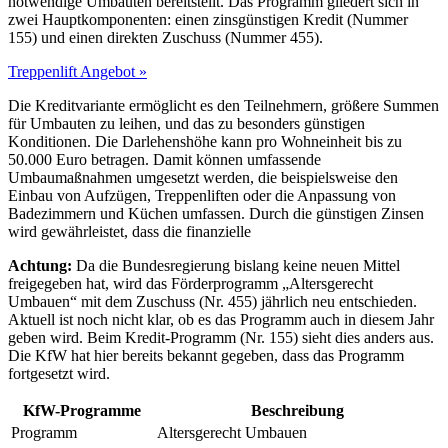
notwendige Umbauten bereitstellt. Das Programm gliedert sich in
zwei Hauptkomponenten: einen zinsgünstigen Kredit (Nummer
155) und einen direkten Zuschuss (Nummer 455).
Treppenlift Angebot »
Die Kreditvariante ermöglicht es den Teilnehmern, größere Summen
für Umbauten zu leihen, und das zu besonders günstigen
Konditionen. Die Darlehenshöhe kann pro Wohneinheit bis zu
50.000 Euro betragen. Damit können umfassende
Umbaumaßnahmen umgesetzt werden, die beispielsweise den
Einbau von Aufzügen, Treppenliften oder die Anpassung von
Badezimmern und Küchen umfassen. Durch die günstigen Zinsen
wird gewährleistet, dass die finanzielle
Achtung:
Da die Bundesregierung bislang keine neuen Mittel
freigegeben hat, wird das Förderprogramm „Altersgerecht
Umbauen“ mit dem Zuschuss (Nr. 455) jährlich neu entschieden.
Aktuell ist noch nicht klar, ob es das Programm auch in diesem Jahr
geben wird. Beim Kredit-Programm (Nr. 155) sieht dies anders aus.
Die KfW hat hier bereits bekannt gegeben, dass das Programm
fortgesetzt wird.
KfW-Programme
Beschreibung
Programm
Altersgerecht Umbauen