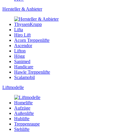
Hersteller & Anbieter
ThyssenKrupp
Lifta
Hiro Lift
Acorn Treppenlifte
Ascendor
Lifton
Högg
Sanimed
Handicare
Hawle Treppenlifte
Scalamobil
Liftmodelle
Homelifte
Aufzüge
Außenlifte
Hublifte
Treppenraupe
Stehlifte