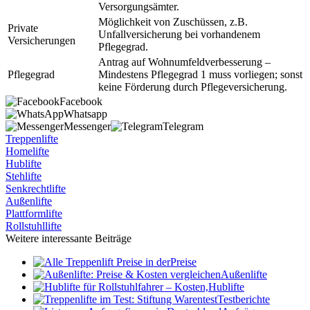
Versorgungsämter.
Möglichkeit von Zuschüssen, z.B.
Private
Unfallversicherung bei vorhandenem
Versicherungen
Pflegegrad.
Antrag auf Wohnumfeldverbesserung –
Pflegegrad
Mindestens Pflegegrad 1 muss vorliegen; sonst
keine Förderung durch Pflegeversicherung.
Facebook
Whatsapp
Messenger
Telegram
Treppenlifte
Homelifte
Hublifte
Stehlifte
Senkrechtlifte
Außenlifte
Plattformlifte
Rollstuhllifte
Weitere interessante Beiträge
Preise
Außenlifte
Hublifte
Testberichte