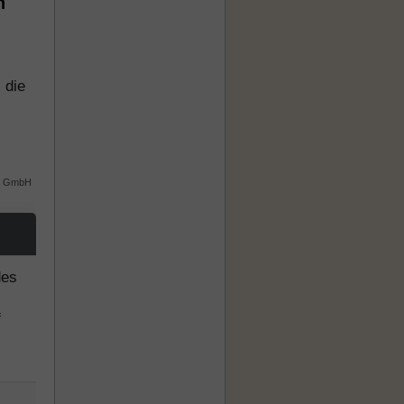
n
 die
ta GmbH
des
f