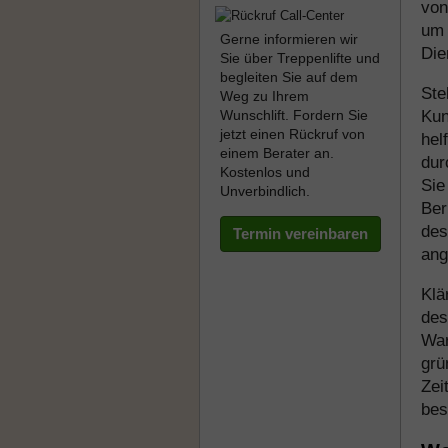
von
um 
Gerne informieren wir
Die
Sie über Treppenlifte und
begleiten Sie auf dem
Ste
Weg zu Ihrem
Wunschlift. Fordern Sie
Kun
jetzt einen Rückruf von
hel
einem Berater an.
dur
Kostenlos und
Sie
Unverbindlich.
Ber
des
Termin vereinbaren
ang
Klä
des
War
grü
Zei
best