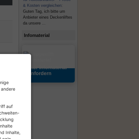
& Kosten vergleichen
:
Guten Tag, ich bitte um
Anbieter eines Deckenliftes
da unsere ...
Infomaterial
Hier Infomaterial
anfordern
he
inige
, andere
ff auf
ichweiten-
icklung
nhalte
d Inhalte,
 Login-