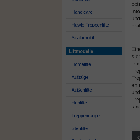
pot
int
Handicare
und
Hawle Treppenlifte
pra
Scalamobil
Ein
Liftmodelle
sic
Lei
Homelifte
Tre
Aufzüge
Tre
an 
Außenlifte
und
Tre
Hublifte
sin
Treppenraupe
Stehlifte
K