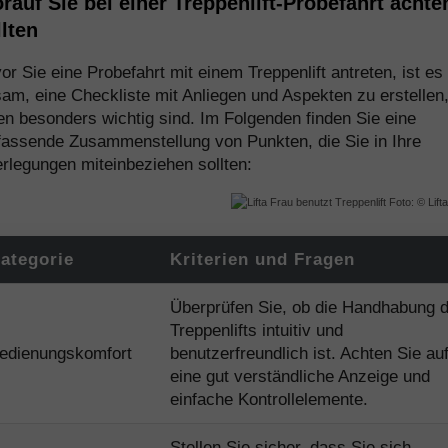
rauf Sie bei einer Treppenlift-Probefahrt achte
llten
or Sie eine Probefahrt mit einem Treppenlift antreten, ist es
sam, eine Checkliste mit Anliegen und Aspekten zu erstellen,
en besonders wichtig sind. Im Folgenden finden Sie eine
assende Zusammenstellung von Punkten, die Sie in Ihre
rlegungen miteinbeziehen sollten:
Foto: © Lif
ategorie
Kriterien und Fragen
Überprüfen Sie, ob die Handhabung 
Treppenlifts intuitiv und
edienungskomfort
benutzerfreundlich ist. Achten Sie au
eine gut verständliche Anzeige und
einfache Kontrollelemente.
Stellen Sie sicher, dass Sie sich