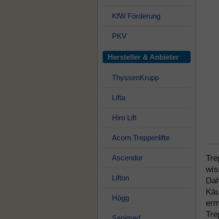
KfW Förderung
PKV
Hersteller & Anbieter
ThyssenKrupp
Lifta
Hiro Lift
Acorn Treppenlifte
Ascendor
Tre
wis
Lifton
Dah
Käu
Högg
erm
Tre
Sanimed