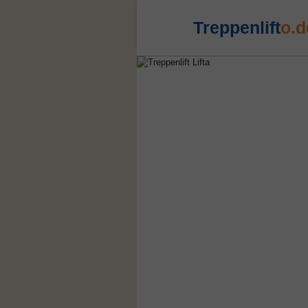
Treppenlift
o.d