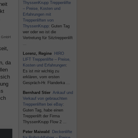
ThyssenKrupp Treppenlifte
heit
– Preise, Kosten und
kt
Erfahrungen mit
,
Treppenliften von
ThyssenKrupp
: Guten Tag
wer oder wo ist die
ta GmbH
Vertretung für Sitztreppenlift
...
eit,
Lorenz, Regine
HIRO
LIFT Treppenlifte – Preise,
n, da
Kosten und Erfahrungen
:
llen
Es ist mir wichtig zu
sich
erklären, vom ersten
Gespräch-Hr. Flanderka ...
tung
ss
Bernhard Stier
Ankauf und
ich
Verkauf von gebrauchten
Treppenliften bei eBay
:
Guten Tag, habe einen
Treppenlift der Firma
ThyssenKrupp Flow 2 ...
Peter Maiwald
Deckenlifte
für Rollstuhlfahrer – Preise