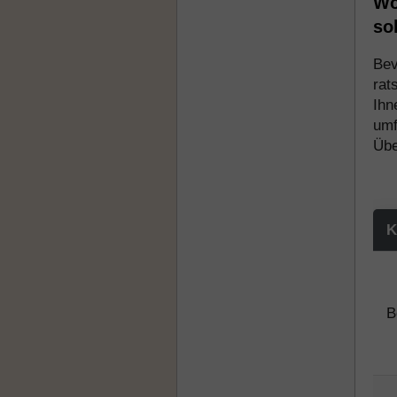
Wo
so
Bev
rat
Ihn
umf
Übe
K
B