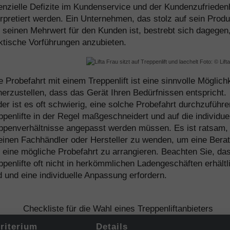
enzielle Defizite im Kundenservice und der Kundenzufrieden
erpretiert werden. Ein Unternehmen, das stolz auf sein Produ
 seinen Mehrwert für den Kunden ist, bestrebt sich dagegen
ktische Vorführungen anzubieten.
Foto: © Lif
e Probefahrt mit einem Treppenlift ist eine sinnvolle Möglichk
herzustellen, dass das Gerät Ihren Bedürfnissen entspricht.
der ist es oft schwierig, eine solche Probefahrt durchzuführe
ppenlifte in der Regel maßgeschneidert und auf die individue
ppenverhältnisse angepasst werden müssen. Es ist ratsam, 
einen Fachhändler oder Hersteller zu wenden, um eine Bera
 eine mögliche Probefahrt zu arrangieren. Beachten Sie, da
ppenlifte oft nicht in herkömmlichen Ladengeschäften erhältl
d und eine individuelle Anpassung erfordern.
Checkliste für die Wahl eines Treppenliftanbieters
riterium
Details