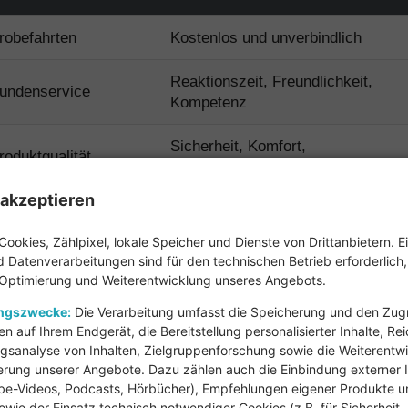
robefahrten
Kostenlos und unverbindlich
Reaktionszeit, Freundlichkeit,
undenservice
Kompetenz
Sicherheit, Komfort,
roduktqualität
Anpassungsfähigkeit
akzeptieren
reis-Leistungs-
Transparenz und Angebotsvergleic
erhältnis
Cookies, Zählpixel, lokale Speicher und Dienste von Drittanbietern. E
 Datenverarbeitungen sind für den technischen Betrieb erforderlich
Umfang und Laufzeit der
 Optimierung und Weiterentwicklung unseres Angebots.
arantie und Service
Garantieleistungen
ungszwecke:
Die Verarbeitung umfasst die Speicherung und den Zugri
en auf Ihrem Endgerät, die Bereitstellung personalisierter Inhalte, Re
gsanalyse von Inhalten, Zielgruppenforschung sowie die Weiterentw
 Auswahl eines Treppenliftanbieters ist entscheidend, um
rung unserer Angebote. Dazu zählen auch die Einbindung externer I
herzustellen, dass Sie ein qualitativ hochwertiges Produkt
be-Videos, Podcasts, Hörbücher), Empfehlungen eigener Produkte un
owie der Einsatz technisch notwendiger Cookies (z.B. für Sicherheit,