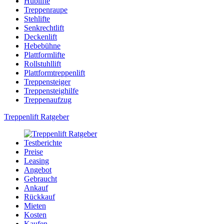
Hublifte
Treppenraupe
Stehlifte
Senkrechtlift
Deckenlift
Hebebühne
Plattformlifte
Rollstuhllift
Plattformtreppenlift
Treppensteiger
Treppensteighilfe
Treppenaufzug
Treppenlift Ratgeber
Testberichte
Preise
Leasing
Angebot
Gebraucht
Ankauf
Rückkauf
Mieten
Kosten
Kaufen