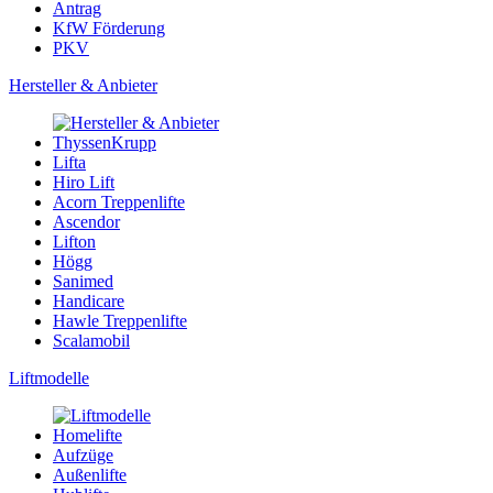
Antrag
KfW Förderung
PKV
Hersteller & Anbieter
ThyssenKrupp
Lifta
Hiro Lift
Acorn Treppenlifte
Ascendor
Lifton
Högg
Sanimed
Handicare
Hawle Treppenlifte
Scalamobil
Liftmodelle
Homelifte
Aufzüge
Außenlifte