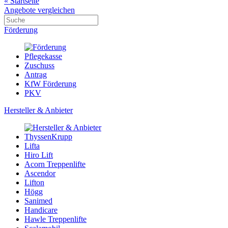
« Startseite
Angebote vergleichen
Förderung
Pflegekasse
Zuschuss
Antrag
KfW Förderung
PKV
Hersteller & Anbieter
ThyssenKrupp
Lifta
Hiro Lift
Acorn Treppenlifte
Ascendor
Lifton
Högg
Sanimed
Handicare
Hawle Treppenlifte