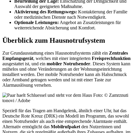
Beurteilung der Lage:
Einschätzung der Dringlichkeit und
Auswahl der geeigneten Maßnahme.
Aktivierung des Rettungswegs:
Kontaktierung der Familie
oder medizinischen Dienste nach Notwendigkeit.
Optionale Leistungen:
Angebot an Zusatzleistungen für
weiterreichende Absicherung und Komfort.
Überblick zum Hausnotrufsystem
Zur Grundausstattung eines Hausnotrufsystems zählt ein
Zentrales
Empfangsgerät
, welches mit einer integrierten
Freisprechfunktion
ausgestattet ist, und ein
mobiler Notrufsender
. Dieses System kann
mühelos und ohne Veränderungen an der Wohnungseinrichtung
installiert werden. Der mobile Notrufsender kann als Halsschmuck
oder Armband getragen werden und ist mit einer Taste zur
Alarmauslösung versehen.
Foto: © Zamrznuti
tonovi / Adobe
Speziell für das Tragen am Handgelenk, ähnlich einer Uhr, hat das
Deutsche Rote Kreuz (DRK) ein Modell im Programm, das sowohl
einen Notrufsender als auch eine entsprechende Alarmtaste enthält.
Alternativ ermöglicht das
Mobilrufpaket
den Nutzerinnen und
Nutzern, die sich regelmäßig außerhalb ihres Zuhauses aufhalten, im