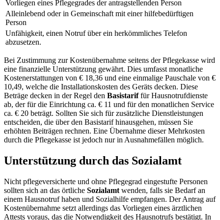
Vorliegen eines Pflegegrades der antragstellenden Person
Alleinlebend oder in Gemeinschaft mit einer hilfebedürftigen
Person
Unfähigkeit, einen Notruf über ein herkömmliches Telefon
abzusetzen.
Bei Zustimmung zur Kostenübernahme seitens der Pflegekasse wird
eine finanzielle Unterstützung gewährt. Dies umfasst monatliche
Kostenerstattungen von € 18,36 und eine einmalige Pauschale von €
10,49, welche die Installationskosten des Geräts decken. Diese
Beträge decken in der Regel den
Basistarif
für Hausnotrufdienste
ab, der für die Einrichtung ca. € 11 und für den monatlichen Service
ca. € 20 beträgt. Sollten Sie sich für zusätzliche Dienstleistungen
entscheiden, die über den Basistarif hinausgehen, müssen Sie
erhöhten Beiträgen rechnen. Eine Übernahme dieser Mehrkosten
durch die Pflegekasse ist jedoch nur in Ausnahmefällen möglich.
Unterstützung durch das Sozialamt
Nicht pflegeversicherte und ohne Pflegegrad eingestufte Personen
sollten sich an das örtliche
Sozialamt
wenden, falls sie Bedarf an
einem Hausnotruf haben und Sozialhilfe empfangen. Der Antrag auf
Kostenübernahme setzt allerdings das Vorliegen eines ärztlichen
Attests voraus, das die Notwendigkeit des Hausnotrufs bestätigt. In