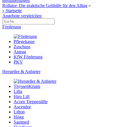
Behinderungen
Rollator: Die praktische Gehhilfe für den Alltag
»
« Startseite
Angebote vergleichen
Förderung
Pflegekasse
Zuschuss
Antrag
KfW Förderung
PKV
Hersteller & Anbieter
ThyssenKrupp
Lifta
Hiro Lift
Acorn Treppenlifte
Ascendor
Lifton
Högg
Sanimed