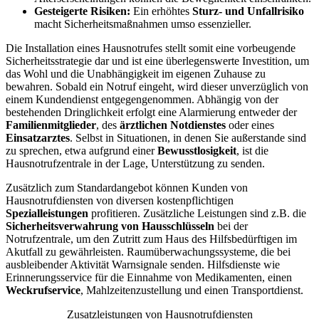
Gesteigerte Risiken:
Ein erhöhtes
Sturz- und Unfallrisiko
macht Sicherheitsmaßnahmen umso essenzieller.
Die Installation eines Hausnotrufes stellt somit eine vorbeugende
Sicherheitsstrategie dar und ist eine überlegenswerte Investition, um
das Wohl und die Unabhängigkeit im eigenen Zuhause zu
bewahren. Sobald ein Notruf eingeht, wird dieser unverzüglich von
einem Kundendienst entgegengenommen. Abhängig von der
bestehenden Dringlichkeit erfolgt eine Alarmierung entweder der
Familienmitglieder
, des
ärztlichen Notdienstes
oder eines
Einsatzarztes
. Selbst in Situationen, in denen Sie außerstande sind
zu sprechen, etwa aufgrund einer
Bewusstlosigkeit
, ist die
Hausnotrufzentrale in der Lage, Unterstützung zu senden.
Zusätzlich zum Standardangebot können Kunden von
Hausnotrufdiensten von diversen kostenpflichtigen
Spezialleistungen
profitieren. Zusätzliche Leistungen sind z.B. die
Sicherheitsverwahrung von Hausschlüsseln
bei der
Notrufzentrale, um den Zutritt zum Haus des Hilfsbedürftigen im
Akutfall zu gewährleisten. Raumüberwachungssysteme, die bei
ausbleibender Aktivität Warnsignale senden. Hilfsdienste wie
Erinnerungsservice für die Einnahme von Medikamenten, einen
Weckrufservice
, Mahlzeitenzustellung und einen Transportdienst.
Zusatzleistungen von Hausnotrufdiensten