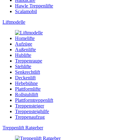
Handicare
Hawle Treppenlifte
Scalamobil
Liftmodelle
Homelifte
Aufzüge
Außenlifte
Hublifte
Treppenraupe
Stehlifte
Senkrechtlift
Deckenlift
Hebebühne
Plattformlifte
Rollstuhllift
Plattformtreppenlift
Treppensteiger
Treppensteighilfe
Treppenaufzug
Treppenlift Ratgeber