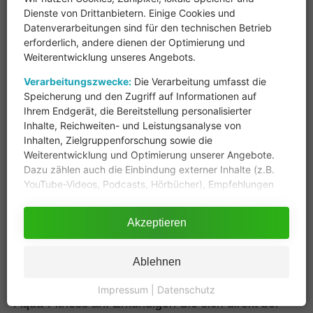
und Hüf
Dienste von Drittanbietern. Einige Cookies und
Datenverarbeitungen sind für den technischen Betrieb
erforderlich, andere dienen der Optimierung und
Weiterentwicklung unseres Angebots.
Seniorenschwimmen öffnet die Tür zu einem
Verarbeitungszwecke:
Die Verarbeitung umfasst die
sozialen und gesundheitsfördernden Umfeld.
Speicherung und den Zugriff auf Informationen auf
Wasseraerobic bietet eine niederschwellige
Ihrem Endgerät, die Bereitstellung personalisierter
Möglichkeit, gelenkschonenden Sport zu betreiben.
Inhalte, Reichweiten- und Leistungsanalyse von
Inhalten, Zielgruppenforschung sowie die
Entdecken Sie lokale Sport- und
Weiterentwicklung und Optimierung unserer Angebote.
Dazu zählen auch die Einbindung externer Inhalte (z.B.
Bildungsangebote
YouTube-Videos, Podcasts, Hörbücher), Empfehlungen
eigener Produkte und Inhalte, A/B-Tests sowie der
Zögern Sie nicht, Informationen zu spannenden
Einsatz technisch notwendiger Cookies (z.B. für
Akzeptieren
Kursmöglichkeiten an Ihrem Wohnort einzuholen.
Sicherheit, Login-Funktionen, VG Wort).
Beispielsweise bietet das städtische Schwimmbad
Durch das Klicken des Buttons "Akzeptieren" stimmen
Ablehnen
möglicherweise ein umfangreiches Kursprogramm
Sie der Verarbeitung der auf Ihrem Gerät bzw. Ihrer
Endeinrichtung gespeicherten Daten wie z.B.
zur Verbesserung Ihrer Schwimmtechnik oder zu
Impressum
|
Datenschutz
persönlichen Identifikatoren oder IP-Adressen für diese
Aqua-Fitness an. Erkundigen Sie sich direkt bei
Verarbeitungszwecke gem. § 25 Abs. 1 TDDDG sowie